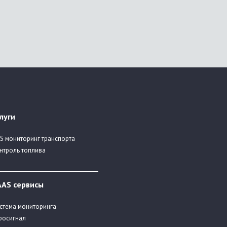
луги
S мониторинг транспорта
нтроль топлива
____________________________
AAS сервисы
стема мониторинга
росигнал