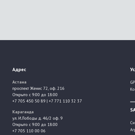
Адрес
Ус
Астана
GP
проспект Женис 72, оф. 216
Ко
Открыто с 9:00 до 18:00
__
+7 705 450 50 89 | +7 771 110 32 37
S
Караганда
ул. И.Лободы д. 46/2 оф. 9
Си
Открыто с 9:00 до 18:00
Аг
+7 705 110 00 06